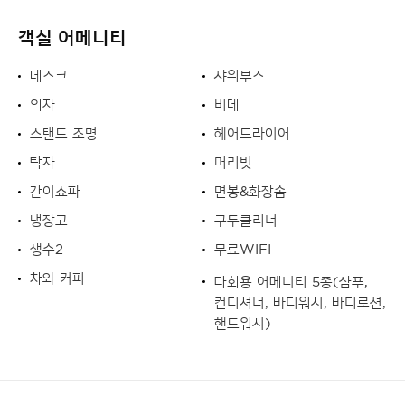
객실 어메니티
데스크
샤워부스
의자
비데
스탠드 조명
헤어드라이어
탁자
머리빗
간이쇼파
면봉&화장솜
냉장고
구두클리너
생수2
무료WIFI
차와 커피
다회용 어메니티 5종(샴푸,
컨디셔너, 바디워시, 바디로션,
핸드워시)