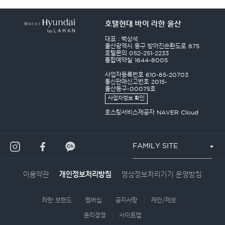
호텔현대 바이 라한 울산
대표 : 백상석
울산광역시 동구 방어진순환도로 875
호텔문의 052-251-2233
통합예약실 1644-8005
사업자등록번호 610-85-20703
통신판매신고번호 2015-
울산동구-00075호
사업자정보 확인
호스팅서비스제공자 NAVER Cloud
FAMILY SITE
이용약관
영상정보처리기기 운영방침
개인정보처리방침
라한 브랜드
멤버십
공지사항
제안/제보
윤리경영
사이트맵