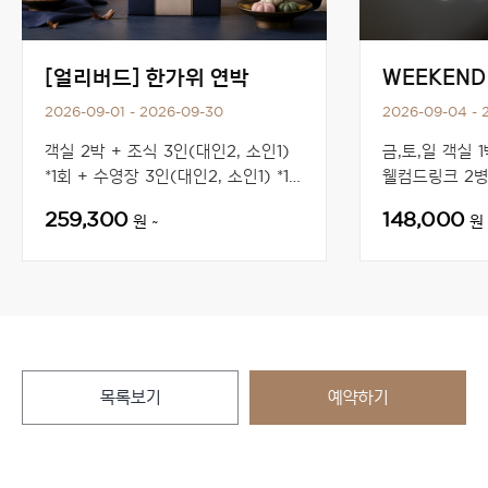
[얼리버드] 한가위 연박
WEEKEND 
2026-09-01 - 2026-09-30
2026-09-04 - 
객실 2박 + 조식 3인(대인2, 소인1)
금,토,일 객실 1
*1회 + 수영장 3인(대인2, 소인1) *1회
웰컴드링크 2병 
+ 주중 레이트 체크아웃 12시
13시 + (토,
259,300
148,000
원 ~
원 
목록보기
예약하기