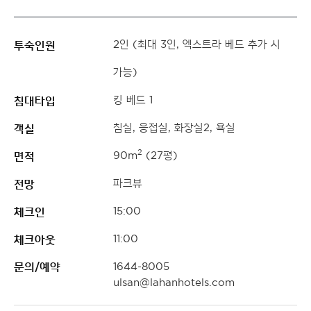
투숙인원
2인 (최대 3인, 엑스트라 베드 추가 시
가능)
침대타입
킹 베드 1
객실
침실, 응접실, 화장실2, 욕실
면적
2
90m
(27평)
전망
파크뷰
체크인
15:00
체크아웃
11:00
문의/예약
1644-8005
ulsan@lahanhotels.com