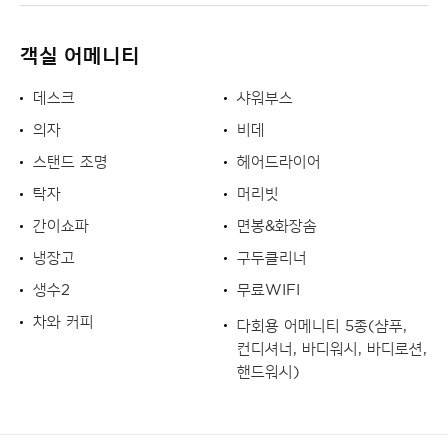
객실 어메니티
데스크
샤워부스
의자
비데
스탠드 조명
헤어드라이어
탁자
머리빗
간이쇼파
면봉&화장솜
냉장고
구두클리너
생수2
무료WIFI
차와 커피
다회용 어메니티 5종(샴푸,
컨디셔너, 바디워시, 바디로션,
핸드워시)