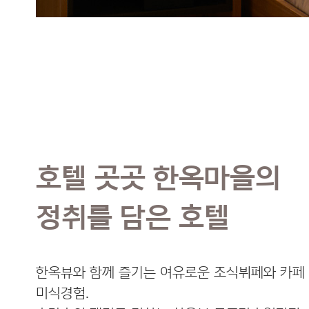
호텔 곳곳 한옥마을의
정취를 담은 호텔
한옥뷰와 함께 즐기는 여유로운 조식뷔페와 카페
미식경험.