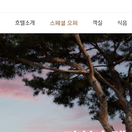
스페셜 오퍼
호텔소개
객실
식음