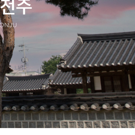
 전주
EONJU