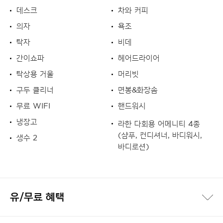
데스크
차와 커피
의자
욕조
탁자
비데
간이쇼파
헤어드라이어
탁상용 거울
머리빗
구두 클리너
면봉&화장솜
무료 WIFI
핸드워시
냉장고
라한 다회용 어메니티 4종
(샴푸, 컨디셔너, 바디워시,
생수 2
바디로션)
유/무료 혜택