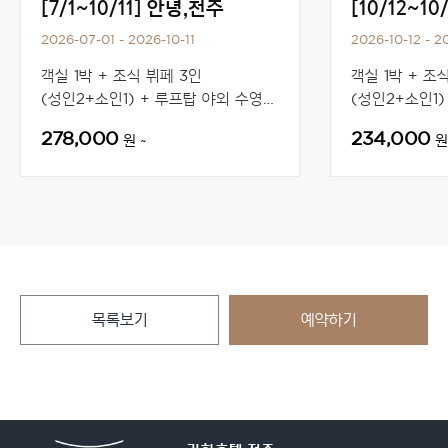
[7/1~10/11] 안녕,전주
[10/12~1
2026-07-01 - 2026-10-11
2026-10-12 - 2
객실 1박 + 조식 뷔페 3인
객실 1박 + 조
(성인2+소인1) + 루프탑 야외 수영장
(성인2+소인1)
3인 + 전주 비빔빙수 + 어린이 도서
3인 + 전주 
278,000
234,000
원 ~
원
1권
목록보기
예약하기