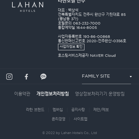
라한호텔 전주
대표 : 백상석
전북특별자치도 전주시 완산구 기린대로 85
(풍남동 3가)
호텔문의 063-232-7000
통합예약실 1644-8005
사업자등록번호 193-86-00868
통신판매신고번호 2020-전주완산-0356호
사업자정보 확인
호스팅서비스제공자 NAVER Cloud
FAMILY SITE
이용약관
영상정보처리기기 운영방침
개인정보처리방침
라한 브랜드
멤버십
공지사항
제안/제보
윤리경영
사이트맵
© 2022 by Lahan Hotels Co., Ltd