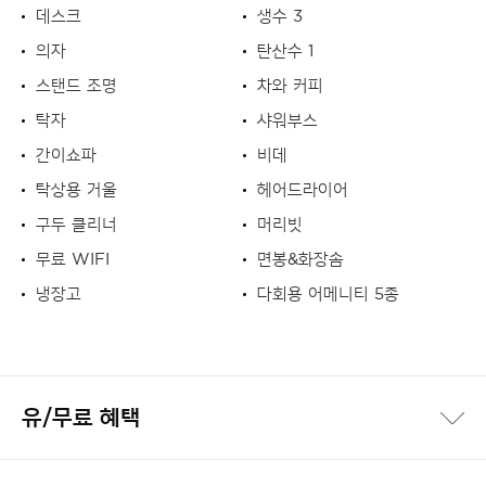
데스크
생수 3
의자
탄산수 1
스탠드 조명
차와 커피
탁자
샤워부스
간이쇼파
비데
탁상용 거울
헤어드라이어
구두 클리너
머리빗
무료 WIFI
면봉&화장솜
냉장고
다회용 어메니티 5종
유/무료 혜택