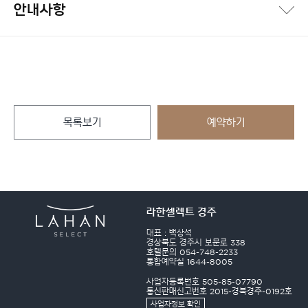
안내사항
목록보기
예약하기
라한셀렉트 경주
대표 : 백상석
경상북도 경주시 보문로 338
호텔문의 054-748-2233
통합예약실 1644-8005
사업자등록번호 505-85-07790
통신판매신고번호 2015-경북경주-0192호
사업자정보 확인