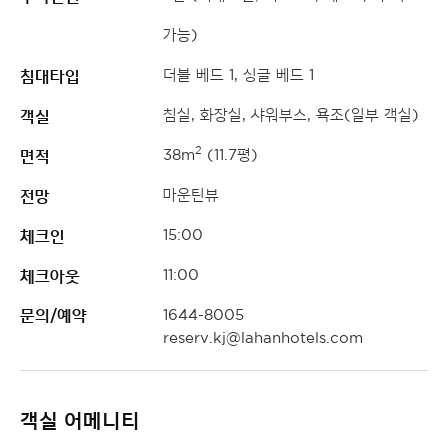
가능)
침대타입
더블 베드 1, 싱글 베드 1
객실
침실, 화장실, 샤워부스, 욕조(일부 객실)
면적
2
38m
(11.7평)
전망
마운틴뷰
체크인
15:00
체크아웃
11:00
문의/예약
1644-8005
reserv.kj@lahanhotels.com
객실 어메니티