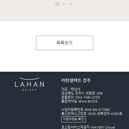
목록보기
라한셀렉트 경주
대표 : 백상석
경상북도 경주시 보문로 338
호텔문의 054-748-2233
통합예약실 1644-8005
사업자등록번호 505-85-07790
통신판매신고번호 2015-경북경주-0192호
사업자정보 확인
호스팅서비스제공자 NAVER Cloud