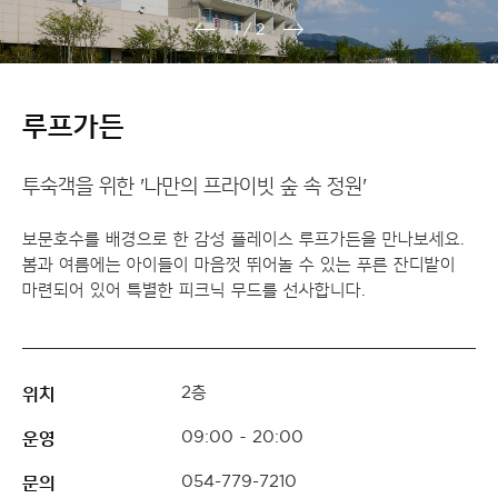
1
/
2
루프가든
투숙객을 위한 '나만의 프라이빗 숲 속 정원'
보문호수를 배경으로 한 감성 플레이스 루프가든을 만나보세요.
봄과 여름에는 아이들이 마음껏 뛰어놀 수 있는 푸른 잔디밭이
마련되어 있어 특별한 피크닉 무드를 선사합니다.
위치
2층
운영
09:00 ~ 20:00
문의
054-779-7210