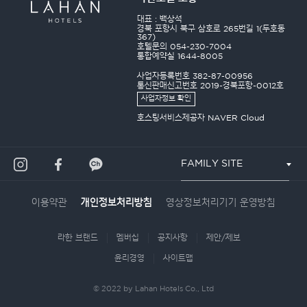
대표 : 백상석
경북 포항시 북구 삼호로 265번길 1(두호동
367)
호텔문의 054-230-7004
통합예약실 1644-8005
사업자등록번호 382-87-00956
통신판매신고번호 2019-경북포항-0012호
사업자정보 확인
호스팅서비스제공자 NAVER Cloud
FAMILY SITE
이용약관
영상정보처리기기 운영방침
개인정보처리방침
라한 브랜드
멤버십
공지사항
제안/제보
윤리경영
사이트맵
© 2022 by Lahan Hotels Co., Ltd