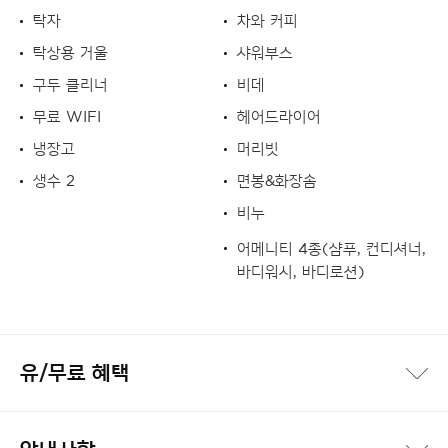
탁자
차와 커피
탁상용 거울
샤워부스
구두 클리너
비데
무료 WIFI
헤어드라이어
냉장고
머리빗
생수 2
면봉&화장솜
비누
어메니티 4종(샴푸, 컨디셔너,
바디워시, 바디로션)
유/무료 혜택