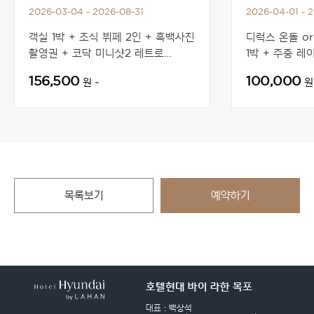
2026-03-04 - 2026-08-31
2026-04-01 - 2
객실 1박 + 조식 뷔페 2인 + 흑백사진
디럭스 온돌 o
촬영권 + 코닥 미니샷2 레트로
1박 + 주중 레
카메라 1대 무료 대여
마사지기 세트
156,500
100,000
원 ~
원
목록보기
예약하기
호텔현대 바이 라한 목포
대표 : 백상석